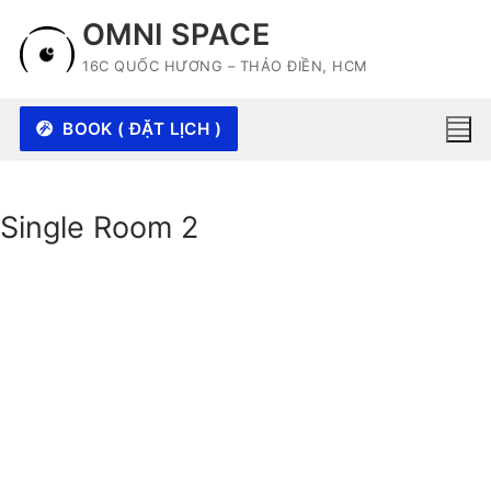
Skip
OMNI SPACE
to
16C QUỐC HƯƠNG – THẢO ĐIỀN, HCM
content
BOOK ( ĐẶT LỊCH )
Single Room 2