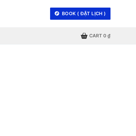
BOOK ( ĐẶT LỊCH )
CART
0
₫